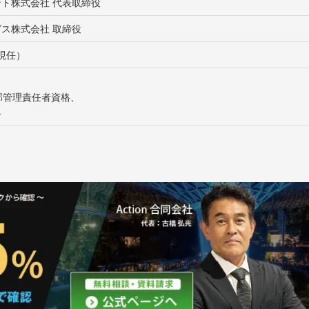
ント株式会社
代表取締役
グス株式会社
取締役
現任）
、
部管理責任者資格、
格