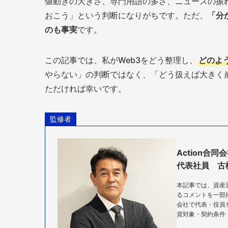
値動きの大きさ、専門用語の多さ、ニュースの振
おこう」という判断になりがちです。ただ、
「分
のも事実
です。
この記事では、私がWeb3をどう整理し、
どのよ
やらない」の判断ではなく、「どう扱えば大きく
ただければ幸いです。
監修者
Action合同
代表社員 古
本記事では、資産運
るコメントを一部
会社で代表・役員
資対象・契約条件